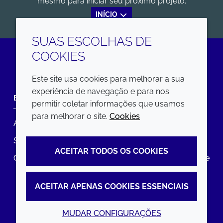
mesmo para iniciar seu próximo projeto.
INÍCIO
SUAS ESCOLHAS DE
COOKIES
LinkedIn
Este site usa cookies para melhorar a sua
experiência de navegação e para nos
EMPRESA
LEGAL
permitir coletar informações que usamos
para melhorar o site.
Cookies
Annual Report
Termos e condições
Sustainability Report
Política de privacidade
ACEITAR TODOS OS COOKIES
Croda.com
Declaração de Acessibilidade
Política de Cookies
ACEITAR APENAS COOKIES ESSENCIAIS
MUDAR CONFIGURAÇÕES
© 2026 Croda International Plc