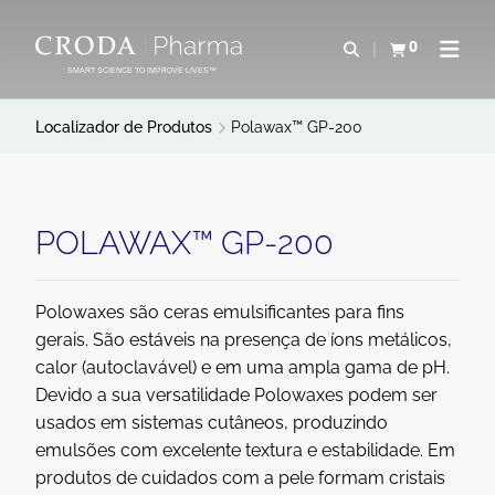
IR
PULAR
PARA
PARA
0
Abrir pesquisa
Exibir cesta
Abrir 
O
O
SMART SCIENCE TO IMPROVE LIVES™
CONTEÚDO
MENU
Localizador de Produtos
Polawax™ GP-200
POLAWAX™ GP-200
Polowaxes são ceras emulsificantes para fins
gerais. São estáveis na presença de íons metálicos,
calor (autoclavável) e em uma ampla gama de pH.
Devido a sua versatilidade Polowaxes podem ser
usados em sistemas cutâneos, produzindo
emulsões com excelente textura e estabilidade. Em
produtos de cuidados com a pele formam cristais