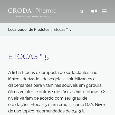
IR
PULAR
PARA
PARA
0
Abrir pesquisa
Exibir cesta
Abrir 
O
O
SMART SCIENCE TO IMPROVE LIVES™
CONTEÚDO
MENU
Localizador de Produtos
Etocas™ 5
ETOCAS™ 5
A linha Etocas é composta de surfactantes não
iônicos derivados de vegetais, solubilizantes e
dispersantes para vitaminas solúveis em gordura,
óleos voláteis e outras substâncias hidrofóbicas. Os
níveis variam de acordo com seu grau de
etoxilação. Etocas 5 é um emulsificante O/A. Níveis
de uso tópico recomendados de 0,5-3%.