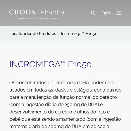
IR
PULAR
PARA
PARA
0
Abrir pesquisa
Exibir cesta
Abrir 
O
O
SMART SCIENCE TO IMPROVE LIVES™
CONTEÚDO
MENU
Localizador de Produtos
Incromega™ E1050
INCROMEGA™ E1050
Os concentrados de Incromega DHA podem ser
usados em todas as idades e estágios, contribuindo
para a manutenção da função normal do cérebro
(com a ingestão diária de 250mg de DHA) e
desenvolvimento do cérebro e olhos do feto e
bebê que está sendo amamentado (com a ingestão
materna diária de 200mg de DHA em adição à