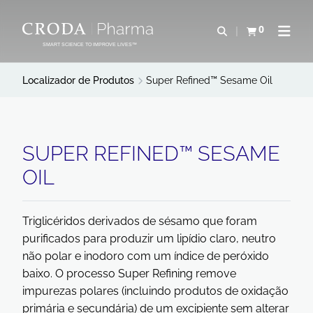
IR
PULAR
PARA
PARA
0
Abrir pesquisa
Exibir cesta
Abrir 
O
O
SMART SCIENCE TO IMPROVE LIVES™
CONTEÚDO
MENU
Localizador de Produtos
Super Refined™ Sesame Oil
SUPER REFINED™ SESAME
OIL
Triglicéridos derivados de sésamo que foram
purificados para produzir um lipídio claro, neutro
não polar e inodoro com um índice de peróxido
baixo. O processo Super Refining remove
impurezas polares (incluindo produtos de oxidação
primária e secundária) de um excipiente sem alterar