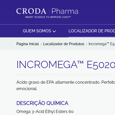
IR
PULAR
PARA
PARA
O
O
SMART SCIENCE TO IMPROVE LIVES™
CONTEÚDO
MENU
QUEM SOMOS
LOCALIZADOR DE PRO
Página Inicial
Localizador de Produtos
Incromega™ E5
INCROMEGA™ E502
Ácido graxo de EPA altamente concentrado. Perfeit
emocional.
DESCRIÇÃO QUÍMICA
Omega 3-Acid Ethyl Esters 60