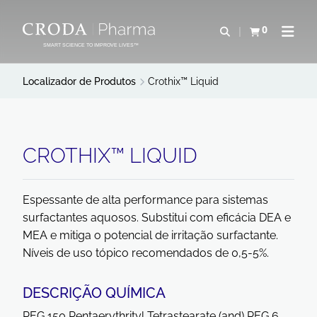
IR
PULAR
PARA
PARA
0
Abrir pesquisa
Exibir cesta
Abrir 
O
O
SMART SCIENCE TO IMPROVE LIVES™
CONTEÚDO
MENU
Localizador de Produtos
Crothix™ Liquid
CROTHIX™ LIQUID
Espessante de alta performance para sistemas
surfactantes aquosos. Substitui com eficácia DEA e
MEA e mitiga o potencial de irritação surfactante.
Níveis de uso tópico recomendados de 0,5-5%.
DESCRIÇÃO QUÍMICA
PEG 150 Pentaerythrityl Tetrastearate (and) PEG 6