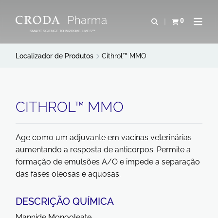
IR
PULAR
PARA
PARA
0
Abrir pesquisa
Exibir cesta
Abrir 
O
O
SMART SCIENCE TO IMPROVE LIVES™
CONTEÚDO
MENU
Localizador de Produtos
Cithrol™ MMO
CITHROL™ MMO
Age como um adjuvante em vacinas veterinárias
aumentando a resposta de anticorpos. Permite a
formação de emulsões A/O e impede a separação
das fases oleosas e aquosas.
DESCRIÇÃO QUÍMICA
Mannide Monooleate