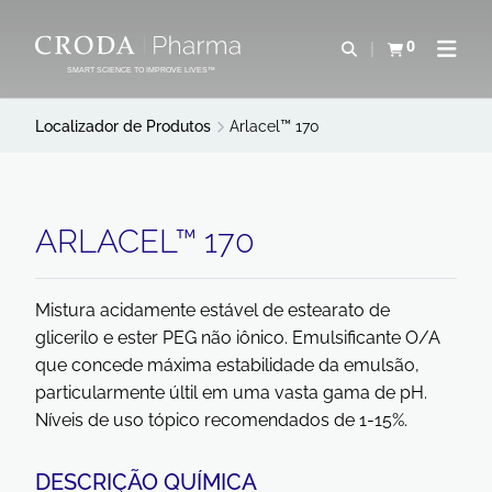
IR
PULAR
PARA
PARA
0
Abrir pesquisa
Exibir cesta
Abrir 
O
O
SMART SCIENCE TO IMPROVE LIVES™
CONTEÚDO
MENU
Localizador de Produtos
Arlacel™ 170
ARLACEL™ 170
Mistura acidamente estável de estearato de
glicerilo e ester PEG não iônico. Emulsificante O/A
que concede máxima estabilidade da emulsão,
particularmente últil em uma vasta gama de pH.
Níveis de uso tópico recomendados de 1-15%.
DESCRIÇÃO QUÍMICA