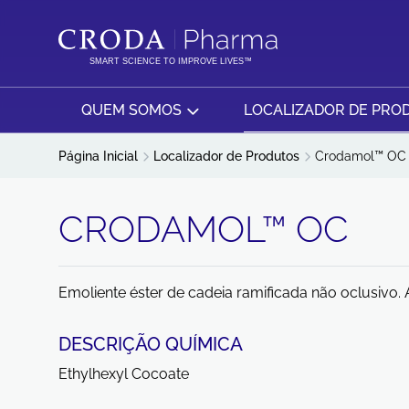
IR
PULAR
PARA
PARA
O
O
SMART SCIENCE TO IMPROVE LIVES™
CONTEÚDO
MENU
QUEM SOMOS
LOCALIZADOR DE PRO
Página Inicial
Localizador de Produtos
Crodamol™ OC
CRODAMOL™ OC
Emoliente éster de cadeia ramificada não oclusivo. 
DESCRIÇÃO QUÍMICA
Ethylhexyl Cocoate