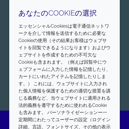
経口および局所へのドラッグデリバリーの
あなたのCOOKIEの選択
重要な側面は、皮膚、胃の内壁、腸壁な
ど、膜を介した有効成分（API）の拡散で
エッセンシャルCookiesは電子通信ネットワ
す。このことは、製剤化が難しいだけでな
ークを介して情報を送信するために必要な
く、水に溶けにくい薬物ではさらに重要に
Cookieの使用（その結果お客様はウェブサ
なります。クローダの浸透促進剤は、API
イトを回覧できるようになります）およびウ
を標的部位により多くデリバリーし、製品
ェブサイトを作成するための不可欠な
の有効性を向上させます。
Cookieも含まれます。（例えば回覧中にウ
ェブフォームに入力した情報を記憶したり、
カートにいれたアイテムを記憶したりしま
詳しく見る
す。） これには、ウェブサイトに入力され
た個人情報を保護するための適切な措置を講
じる義務など、当ウェブサイトに適用される
法的義務を遵守するために使われるCookie
も含みます。 パーソナライゼーションー一
定期間にわたってユーザーの設定（ログイン
詳細、言語、フォントサイズ、その他の表示