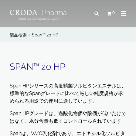
コ
メ
ン
ニ
0
検索を開く
カートを確認す
ナビゲ
テ
ュ
SMART SCIENCE TO IMPROVE LIVES™
ン
ー
ツ
を
製品検索
Span™ 20 HP
を
ス
ス
キ
キ
ッ
ッ
プ
SPAN™ 20 HP
プ
Span HPシリーズの高度精製ソルビタンエステルは、
標準的なSpanグレードに比べて厳しい純度規格が求
められる用途での使用に適しています。
Span HPグレードは、過酸化物価や酸価が低いだけで
はなく、水分含量も低くコントロールされています。
Spanは、W/O乳化剤であり、エトキシル化ソルビタ