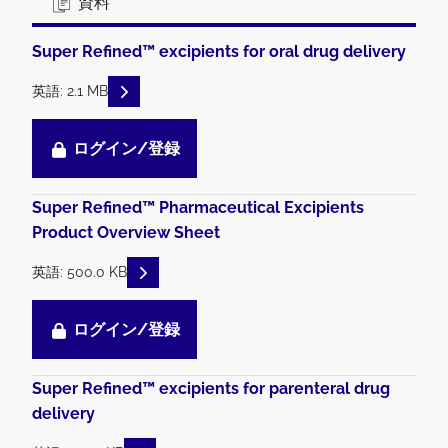
資料
Super Refined™ excipients for oral drug delivery
READ DESCRIPTIONS
英語: 2.1 MB
ログイン/登録
Super Refined™ Pharmaceutical Excipients
Product Overview Sheet
READ DESCRIPTIONS
英語: 500.0 KB
ログイン/登録
Super Refined™ excipients for parenteral drug
delivery