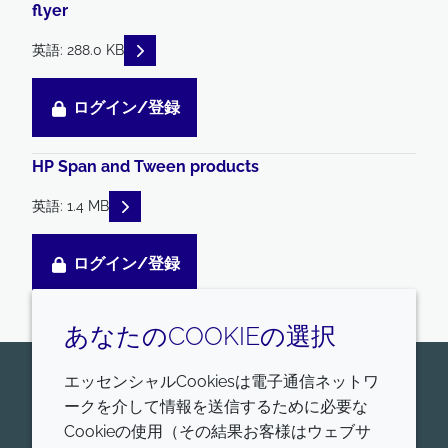
flyer
READ DESCRIPTIONS
英語: 288.0 KB
ログイン/登録
HP Span and Tween products
READ DESCRIPTIONS
英語: 1.4 MB
ログイン/登録
あなたのCOOKIEの選択
エッセンシャルCookiesは電子通信ネットワ
お問い合わせはこちら
ークを介して情報を送信するために必要な
Croda Pharmaは、ヒトおよび動物に適用する、医薬
Cookieの使用（その結果お客様はウェブサ