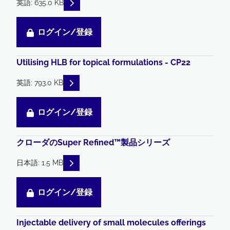
READ DESCRIPTIONS
英語: 635.0 KB
ログイン/登録
Utilising HLB for topical formulations - CP22
READ DESCRIPTIONS
英語: 793.0 KB
ログイン/登録
クローダのSuper Refined™製品シリーズ
READ DESCRIPTIONS
日本語: 1.5 MB
ログイン/登録
Injectable delivery of small molecules offerings