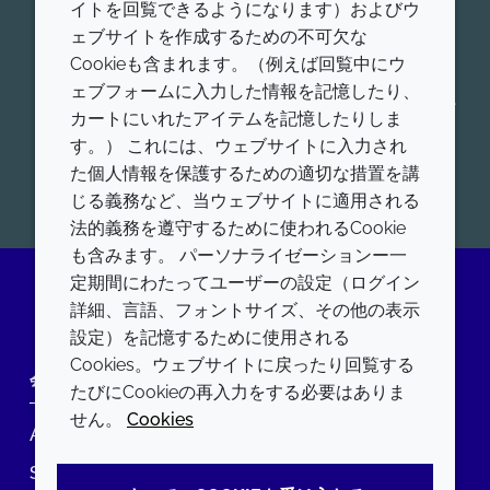
品賦形剤、ワクチンアジュバント、脂質送達システム
イトを回覧できるようになります）およびウ
の世界的リーダーです。我々の薬物送達プラットフォ
ェブサイトを作成するための不可欠な
ームの詳細をご覧ください。低分子送達、タンパク質
Cookieも含まれます。（例えば回覧中にウ
送達、核酸送達、アジュバントシステム、コンシュー
ェブフォームに入力した情報を記憶したり、
マーヘルスなど、ヒト用および動物用の各薬物送達プ
カートにいれたアイテムを記憶したりしま
ラットフォームにおける製品を、幅広く提供していま
す。） これには、ウェブサイトに入力され
す。
た個人情報を保護するための適切な措置を講
開始
じる義務など、当ウェブサイトに適用される
法的義務を遵守するために使われるCookie
も含みます。 パーソナライゼーションー一
定期間にわたってユーザーの設定（ログイン
詳細、言語、フォントサイズ、その他の表示
LinkedIn
設定）を記憶するために使用される
Cookies。ウェブサイトに戻ったり回覧する
会社
LEGAL
たびにCookieの再入力をする必要はありま
せん。
Cookies
Annual Report
利用規約
Sustainability Report
プライバシーポリシー