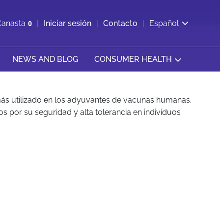
ir b&#250;squeda
Canasta
0
Iniciar sesión
Contacto
Español
Ver carrito
NEWS AND BLOG
CONSUMER HEALTH
más utilizado en los adyuvantes de vacunas humanas.
 por su seguridad y alta tolerancia en individuos