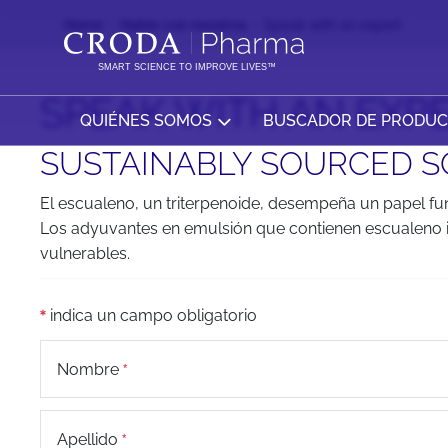
SALTAR
SALTAR
Home
Hable con nosotros
Speak with an expert
AL
AL
CONTENIDO
MENÚ
SMART SCIENCE TO IMPROVE LIVES™
SPEAK WITH AN EXP
QUIÉNES SOMOS
BUSCADOR DE PRODU
SUSTAINABLY SOURCED 
El escualeno, un triterpenoide, desempeña un papel fu
Los adyuvantes en emulsión que contienen escualeno in
vulnerables.
indica un campo obligatorio
Nombre
Apellido