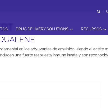
Abr
ERT
CTOS
DRUG DELIVERY SOLUTIONS
RECURSOS
SQUALENE
ndamental en los adyuvantes de emulsión, siendo el aceite 
ducen una fuerte respuesta inmune innata y son reconocidos