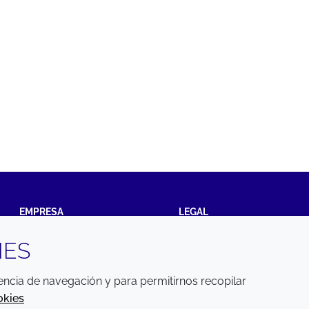
EMPRESA
LEGAL
IES
Annual Report
Terms and conditions
Sustainability Report
Privacy policy
iencia de navegación y para permitirnos recopilar
Croda.com
Accessibility
okies