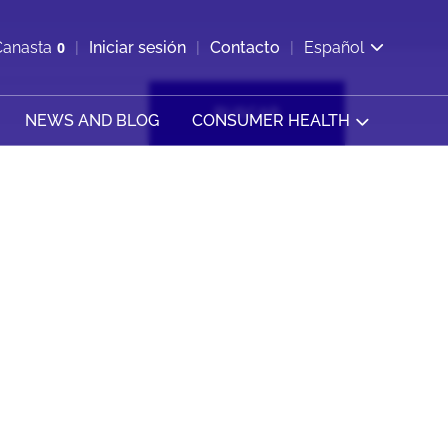
ir b&#250;squeda
Canasta
0
Iniciar sesión
Contacto
Español
Ver carrito
BUSCAR
NEWS AND BLOG
CONSUMER HEALTH