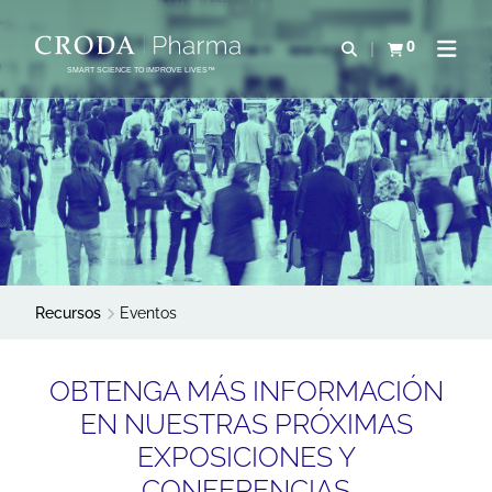
SALTAR
SALTAR
AL
AL
0
Abrir b&#250;s
Ver carrito
Abrir 
CONTENIDO
MENÚ
SMART SCIENCE TO IMPROVE LIVES™
Recursos
Eventos
OBTENGA MÁS INFORMACIÓN
EN NUESTRAS PRÓXIMAS
EXPOSICIONES Y
CONFERENCIAS