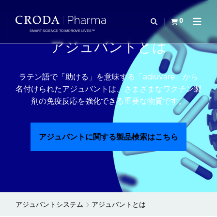
コ
メ
ン
ニ
0
検索を開く
カートを確認す
ナビゲ
テ
ュ
SMART SCIENCE TO IMPROVE LIVES™
ン
ー
アジュバントとは
ツ
を
を
ス
ラテン語で「助ける」を意味する「adiuvare」から
ス
キ
名付けられたアジュバントは、さまざまなワクチン製
キ
ッ
剤の免疫反応を強化できる重要な物質です。
ッ
プ
プ
アジュバントに関する製品検索はこちら
アジュバントシステム
アジュバントとは