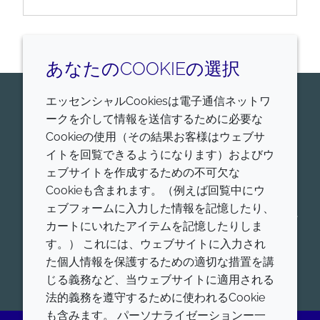
あなたのCOOKIEの選択
エッセンシャルCookiesは電子通信ネットワ
お問い合わせはこちら
ークを介して情報を送信するために必要な
Croda Pharmaは、ヒトおよび動物に適用する、医薬
Cookieの使用（その結果お客様はウェブサ
品賦形剤、ワクチンアジュバント、脂質送達システム
イトを回覧できるようになります）およびウ
の世界的リーダーです。我々の薬物送達プラットフォ
ェブサイトを作成するための不可欠な
ームの詳細をご覧ください。低分子送達、タンパク質
Cookieも含まれます。（例えば回覧中にウ
送達、核酸送達、アジュバントシステム、コンシュー
ェブフォームに入力した情報を記憶したり、
マーヘルスなど、ヒト用および動物用の各薬物送達プ
カートにいれたアイテムを記憶したりしま
ラットフォームにおける製品を、幅広く提供していま
す。） これには、ウェブサイトに入力され
す。
た個人情報を保護するための適切な措置を講
開始
じる義務など、当ウェブサイトに適用される
法的義務を遵守するために使われるCookie
も含みます。 パーソナライゼーションー一