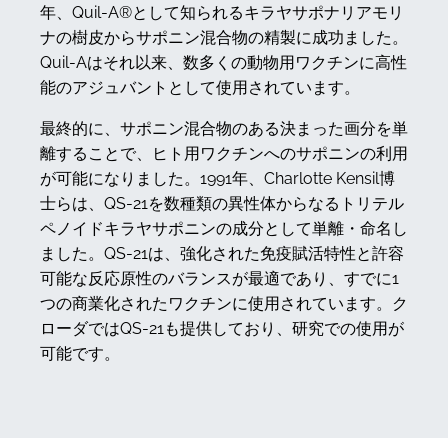
年、Quil-A®として知られるキラヤサポナリアモリ
ナの樹皮からサポニン混合物の精製に成功ました。
Quil-Aはそれ以来、数多くの動物用ワクチンに高性
能のアジュバントとして使用されています。
最終的に、サポニン混合物のある決まった画分を単
離することで、ヒト用ワクチンへのサポニンの利用
が可能になりました。1991年、Charlotte Kensil博
士らは、QS-21を数種類の異性体からなるトリテル
ペノイドキラヤサポニンの成分として単離・命名し
ました。QS-21は、強化された免疫賦活特性と許容
可能な反応原性のバランスが最適であり、すでに1
つの商業化されたワクチンに使用されています。ク
ローダではQS-21も提供しており、研究での使用が
可能です。