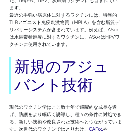
た、Hep-A、HPV、炭疽病ワクチンにも含まれてい
ます。
最近の手強い病原体に対するワクチンには、特異的
TLRアゴニスト免疫刺激物質（MPLA）を含む脂質デ
リバリーシステムが含まれています。例えば、AS01
は水痘帯状疱疹に対するワクチンに、AS04はHPVワ
クチンに使用されています。
新規のアジュ
バント技術
現代のワクチン学はここ数十年で飛躍的な成長を遂
げ、防護をより幅広く誘導し、種々の条件に対処でき
る、新しい技術や改良された技術へとつながっていま
す。次世代のワクチンではとりわけ、
CAF01
や