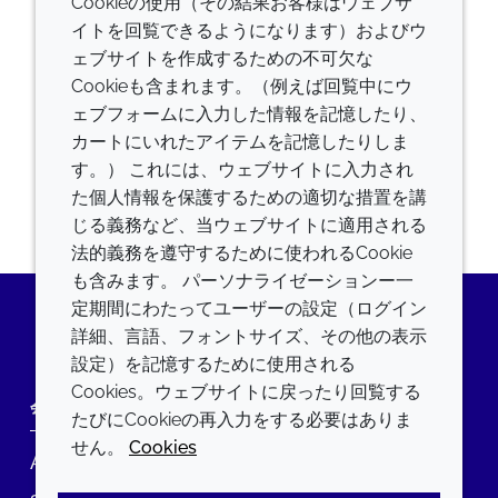
Cookieの使用（その結果お客様はウェブサ
Captcha
イトを回覧できるようになります）およびウ
ェブサイトを作成するための不可欠な
Cookieも含まれます。（例えば回覧中にウ
ェブフォームに入力した情報を記憶したり、
提出
カートにいれたアイテムを記憶したりしま
す。） これには、ウェブサイトに入力され
た個人情報を保護するための適切な措置を講
じる義務など、当ウェブサイトに適用される
法的義務を遵守するために使われるCookie
も含みます。 パーソナライゼーションー一
定期間にわたってユーザーの設定（ログイン
詳細、言語、フォントサイズ、その他の表示
LinkedIn
設定）を記憶するために使用される
Cookies。ウェブサイトに戻ったり回覧する
会社
LEGAL
たびにCookieの再入力をする必要はありま
せん。
Cookies
Annual Report
利用規約