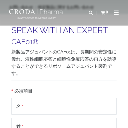
コ
メ
お問い合わせ
特定製品に関するお問い合わせ
ン
ニ
0
検索を開く
カートを確認す
ナビゲ
テ
ュ
SMART SCIENCE TO IMPROVE LIVES™
ン
ー
SPEAK WITH AN EXPERT
ツ
を
を
ス
CAF01®
ス
キ
新製品アジュバントのCAF01は、長期間の安定性に
キ
ッ
優れ、液性細胞応答と細胞性免疫応答の両方を誘導
ッ
プ
することができるリポソームアジュバント製剤で
プ
す。
必須項目
名
姓