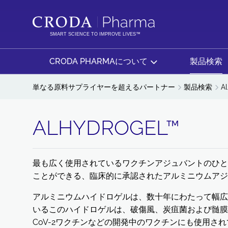
コ
メ
ン
ニ
テ
ュ
SMART SCIENCE TO IMPROVE LIVES™
ン
ー
ツ
を
CRODA PHARMAについて
製品検索
を
ス
ス
キ
単なる原料サプライヤーを超えるパートナー
製品検索
A
キ
ッ
ッ
プ
ALHYDROGEL™
プ
最も広く使用されているワクチンアジュバントのひとつで
ことができる、臨床的に承認されたアルミニウムアジ
アルミニウムハイドロゲルは、数十年にわたって幅広
いるこのハイドロゲルは、破傷風、炭疽菌および髄膜炎
CoV-2ワクチンなどの開発中のワクチンにも使用さ