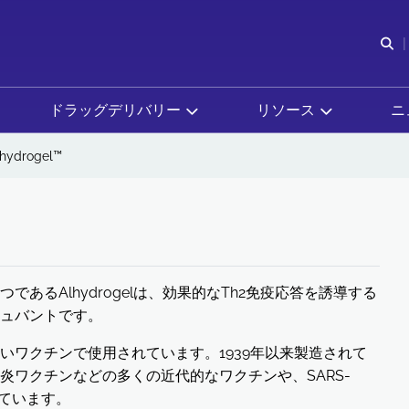
検
ドラッグデリバリー
リソース
ニ
lhydrogel™
あるAlhydrogelは、効果的なTh2免疫応答を誘導する
ュバントです。
いワクチンで使用されています。1939年以来製造されて
ワクチンなどの多くの近代的なワクチンや、SARS-
れています。