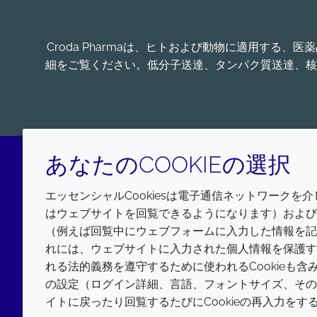
Croda Pharmaは、ヒトおよび動物に適用す
細をご覧ください。低分子送達、タンパク質送達、核
あなたのCOOKIEの選択
LinkedIn
エッセンシャルCookiesは電子通信ネットワークを
はウェブサイトを回覧できるようになります）およびウ
（例えば回覧中にウェブフォームに入力した情報を記
れには、ウェブサイトに入力された個人情報を保護す
れる法的義務を遵守するために使われるCookieも
の設定（ログイン詳細、言語、フォントサイズ、その他
イトに戻ったり回覧するたびにCookieの再入力を