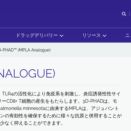
検
ドラッグデリバリー
リソース
ニ
D-PHAD™ (MPLA Analogue)
NALOGUE)
、TLR4の活性化により免疫系を刺激し、炎症誘発性性サイ
CD8+ T細胞の産生をもたらします。3D-PHADは、モ
nella minnesotaに由来するMPLAは、アジュバント
ンの有効性を確保するために様々な抗原と併用することが
少なく抑えることができます。