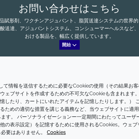
お問い合わせはこちら
る、医薬品賦形剤、ワクチンアジュバント、脂質送達システムの世
酸送達、アジュバントシステム、コンシューマーヘルスなど、
おける製品を、幅広く提供しています。
開始
会社
LEGAL
介して情報を送信するために必要なCookieの使用（その結果お客
Annual Report
利用規約
ェブサイトを作成するための不可欠なCookieも含まれます
憶したり、カートにいれたアイテムを記憶したりします。） 
Sustainability Report
プライバシーポリシー
るための適切な措置を講じる義務など、当ウェブサイトに適用
Croda.com
アクセシビリティに関する声明
含みます。 パーソナライゼーションー一定期間にわたってユーザ
の表示設定）を記憶するために使用されるCookies。ウェブ
クッキーポリシー
する必要はありません。
Cookies