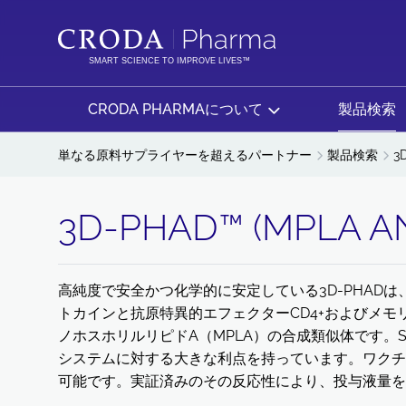
コ
メ
ン
ニ
テ
ュ
SMART SCIENCE TO IMPROVE LIVES™
ン
ー
ツ
を
CRODA PHARMAについて
製品検索
を
ス
ス
キ
単なる原料サプライヤーを超えるパートナー
製品検索
3
キ
ッ
ッ
プ
3D-PHAD™ (MPLA A
プ
高純度で安全かつ化学的に安定している3D-PHADは
トカインと抗原特異的エフェクターCD4+およびメモリー
ノホスホリルリピドA（MPLA）の合成類似体です。Salmo
システムに対する大きな利点を持っています。ワクチ
可能です。実証済みのその反応性により、投与液量を