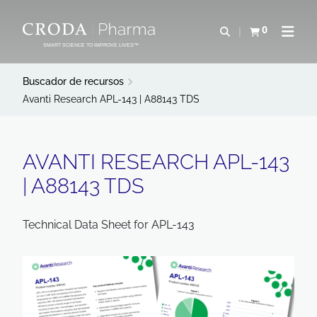
SALTAR
SALTAR
AL
AL
0
Abrir b&#250;s
Ver carrito
Abrir 
CONTENIDO
MENÚ
SMART SCIENCE TO IMPROVE LIVES™
Buscador de recursos
Avanti Research APL-143 | A88143 TDS
AVANTI RESEARCH APL-143
| A88143 TDS
Technical Data Sheet for APL-143