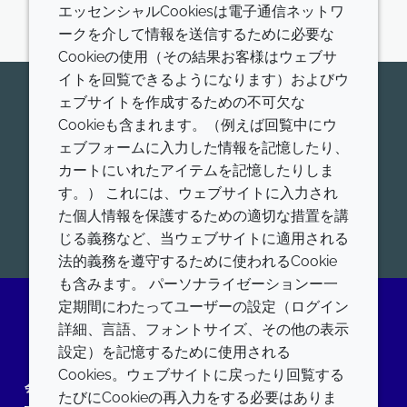
エッセンシャルCookiesは電子通信ネットワ
ークを介して情報を送信するために必要な
Cookieの使用（その結果お客様はウェブサ
イトを回覧できるようになります）およびウ
今すぐ専門家にお問い合わせくだ
ェブサイトを作成するための不可欠な
Cookieも含まれます。（例えば回覧中にウ
さい
ェブフォームに入力した情報を記憶したり、
Croda Pharamaが世界的にリードする、ヒトおよび
カートにいれたアイテムを記憶したりしま
動物用医薬品添加剤、ワクチンアジュバント、高機能
す。） これには、ウェブサイトに入力され
脂質について、お問合せをお待ちしております。
た個人情報を保護するための適切な措置を講
開始
じる義務など、当ウェブサイトに適用される
法的義務を遵守するために使われるCookie
も含みます。 パーソナライゼーションー一
定期間にわたってユーザーの設定（ログイン
詳細、言語、フォントサイズ、その他の表示
LinkedIn
設定）を記憶するために使用される
Cookies。ウェブサイトに戻ったり回覧する
会社
LEGAL
たびにCookieの再入力をする必要はありま