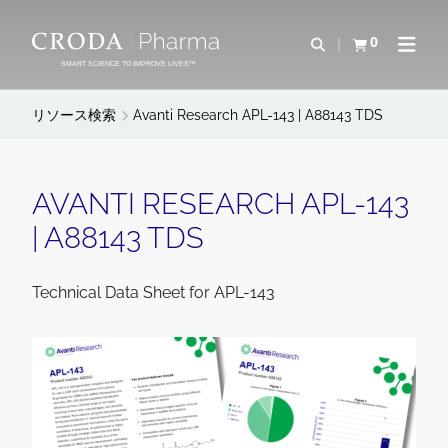
コ
メ
ン
ニ
0
検索を開く
カートを確認す
ナビゲ
テ
ュ
SMART SCIENCE TO IMPROVE LIVES™
ン
ー
ツ
を
リソース検索
Avanti Research APL-143 | A88143 TDS
を
ス
ス
キ
キ
ッ
AVANTI RESEARCH APL-143
ッ
プ
| A88143 TDS
プ
Technical Data Sheet for APL-143