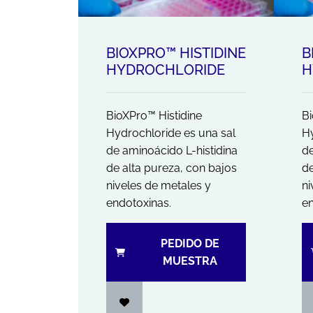
BIOXPRO™ HISTIDINE
B
HYDROCHLORIDE
H
BioXPro™ Histidine
Bi
Hydrochloride es una sal
Hy
de aminoácido L-histidina
de
de alta pureza, con bajos
de
niveles de metales y
ni
endotoxinas.
en
PEDIDO DE
MUESTRA