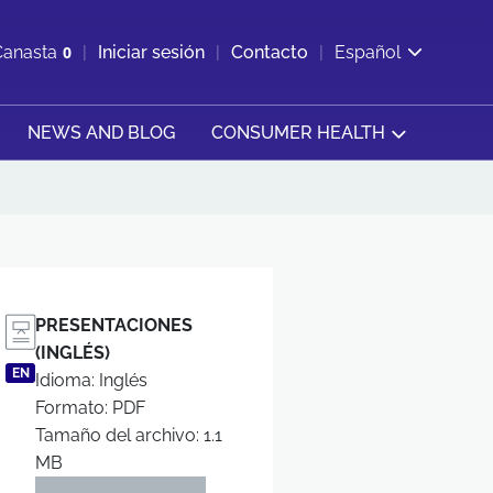
ir b&#250;squeda
Canasta
0
Iniciar sesión
Contacto
Español
Ver carrito
NEWS AND BLOG
CONSUMER HEALTH
PRESENTACIONES
(INGLÉS)
EN
Idioma: Inglés
Formato: PDF
Tamaño del archivo: 1.1
MB