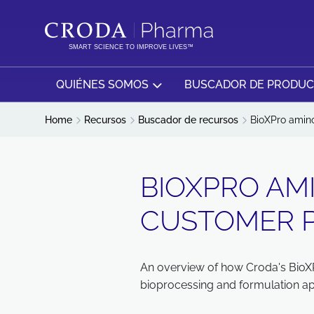
SALTAR
SALTAR
AL
AL
CONTENIDO
MENÚ
SMART SCIENCE TO IMPROVE LIVES™
QUIÉNES SOMOS
BUSCADOR DE PRODU
Home
Recursos
Buscador de recursos
BioXPro amino
BIOXPRO AM
CUSTOMER 
An overview of how Croda's BioXP
bioprocessing and formulation app