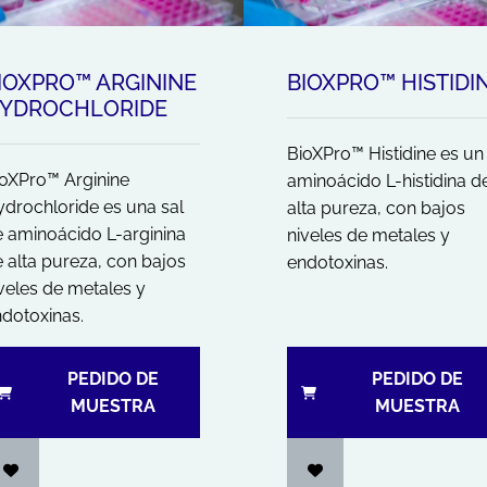
IOXPRO™ ARGININE
BIOXPRO™ HISTIDI
YDROCHLORIDE
BioXPro™ Histidine es un
oXPro™ Arginine
aminoácido L-histidina d
drochloride es una sal
alta pureza, con bajos
 aminoácido L-arginina
niveles de metales y
 alta pureza, con bajos
endotoxinas.
veles de metales y
dotoxinas.
PEDIDO DE
PEDIDO DE
MUESTRA
MUESTRA