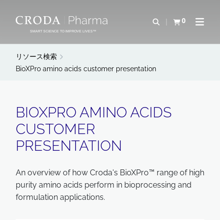
コ
メ
ン
ニ
0
検索を開く
カートを確認す
ナビゲ
テ
ュ
SMART SCIENCE TO IMPROVE LIVES™
ン
ー
ツ
を
リソース検索
を
ス
BioXPro amino acids customer presentation
ス
キ
キ
ッ
ッ
プ
BIOXPRO AMINO ACIDS
プ
CUSTOMER
PRESENTATION
An overview of how Croda's BioXPro™ range of high
purity amino acids perform in bioprocessing and
formulation applications.