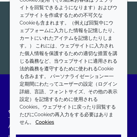
イトを回覧できるようになります）およびウ
今すぐ専門家にお問い合わせくだ
ェブサイトを作成するための不可欠な
Cookieも含まれます。（例えば回覧中にウ
さい
ェブフォームに入力した情報を記憶したり、
Croda Pharamaが世界的にリードする、ヒトおよび
カートにいれたアイテムを記憶したりしま
動物用医薬品添加剤、ワクチンアジュバント、高機能
す。） これには、ウェブサイトに入力され
脂質について、お問合せをお待ちしております。
た個人情報を保護するための適切な措置を講
開始
じる義務など、当ウェブサイトに適用される
法的義務を遵守するために使われるCookie
も含みます。 パーソナライゼーションー一
定期間にわたってユーザーの設定（ログイン
詳細、言語、フォントサイズ、その他の表示
LinkedIn
設定）を記憶するために使用される
Cookies。ウェブサイトに戻ったり回覧する
会社
LEGAL
たびにCookieの再入力をする必要はありま
せん。
Cookies
Annual Report
利用規約