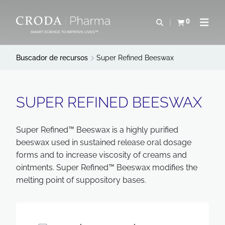
SALTAR
SALTAR
AL
AL
0
Abrir b&#250;s
Ver carrito
Abrir 
CONTENIDO
MENÚ
SMART SCIENCE TO IMPROVE LIVES™
Buscador de recursos
Super Refined Beeswax
SUPER REFINED BEESWAX
Super Refined™ Beeswax is a highly purified
beeswax used in sustained release oral dosage
forms and to increase viscosity of creams and
ointments. Super Refined™ Beeswax modifies the
melting point of suppository bases.