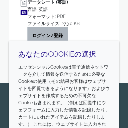
データシート (英語)
言語: 英語
EN
フォーマット: PDF
ファイルサイズ: 273.0 KB
ログイン/登録
あなたのCOOKIEの選択
エッセンシャルCookiesは電子通信ネットワ
ークを介して情報を送信するために必要な
Cookieの使用（その結果お客様はウェブサ
イトを回覧できるようになります）およびウ
今すぐ専門家にお問い合わせくだ
ェブサイトを作成するための不可欠な
Cookieも含まれます。（例えば回覧中にウ
さい
ェブフォームに入力した情報を記憶したり、
Croda Pharamaが世界的にリードする、ヒトおよび
カートにいれたアイテムを記憶したりしま
動物用医薬品添加剤、ワクチンアジュバント、高機能
す。） これには、ウェブサイトに入力され