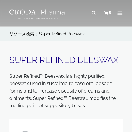
コ
メ
ン
ニ
0
検索を開く
カートを確認す
ナビゲ
テ
ュ
SMART SCIENCE TO IMPROVE LIVES™
ン
ー
ツ
を
リソース検索
Super Refined Beeswax
を
ス
ス
キ
キ
ッ
SUPER REFINED BEESWAX
ッ
プ
プ
Super Refined™ Beeswax is a highly purified
beeswax used in sustained release oral dosage
forms and to increase viscosity of creams and
ointments. Super Refined™ Beeswax modifies the
melting point of suppository bases.