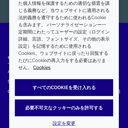
脂質について、お問合せをお待ちしております。
た個人情報を保護するための適切な措置を講
開始
じる義務など、当ウェブサイトに適用される
法的義務を遵守するために使われるCookie
も含みます。 パーソナライゼーションー一
定期間にわたってユーザーの設定（ログイン
詳細、言語、フォントサイズ、その他の表示
LinkedIn
設定）を記憶するために使用される
Cookies。ウェブサイトに戻ったり回覧する
会社
LEGAL
たびにCookieの再入力をする必要はありま
せん。
Cookies
Annual Report
利用規約
Sustainability Report
プライバシーポリシー
すべてのCOOKIEを受け入れる
Croda.com
アクセシビリティに関する声明
クッキーポリシー
必要不可欠なクッキーのみを許可する
設定を変更