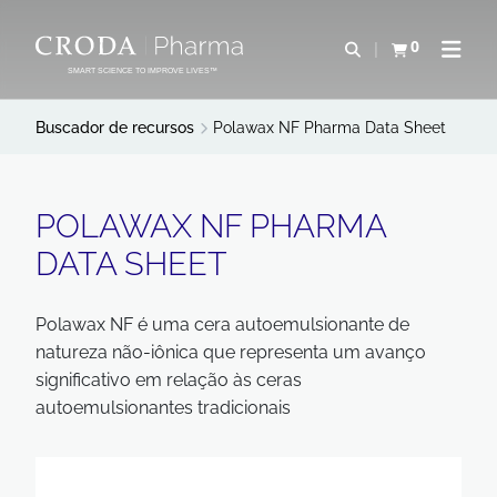
SALTAR
SALTAR
AL
AL
0
Abrir b&#250;s
Ver carrito
Abrir 
CONTENIDO
MENÚ
SMART SCIENCE TO IMPROVE LIVES™
Buscador de recursos
Polawax NF Pharma Data Sheet
POLAWAX NF PHARMA
DATA SHEET
Polawax NF é uma cera autoemulsionante de
natureza não-iônica que representa um avanço
significativo em relação às ceras
autoemulsionantes tradicionais