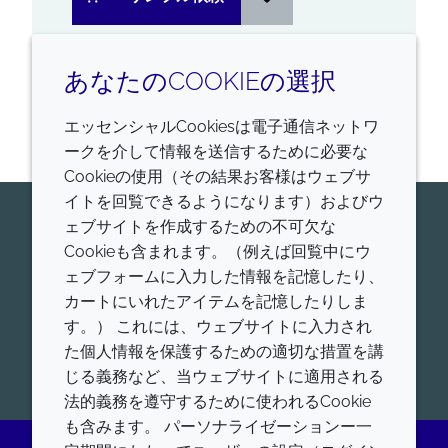
あなたのCOOKIEの選択
1
の
1
を表示しています
エッセンシャルCookiesは電子通信ネットワ
ークを介して情報を送信するために必要な
Cookieの使用（その結果お客様はウェブサ
イトを回覧できるようになります）およびウ
今すぐ専門家にお問い合わせくだ
ェブサイトを作成するための不可欠な
Cookieも含まれます。（例えば回覧中にウ
さい
ェブフォームに入力した情報を記憶したり、
Croda Pharamaが世界的にリードする、ヒトおよび
カートにいれたアイテムを記憶したりしま
動物用医薬品添加剤、ワクチンアジュバント、高機能
す。） これには、ウェブサイトに入力され
脂質について、お問合せをお待ちしております。
た個人情報を保護するための適切な措置を講
開始
じる義務など、当ウェブサイトに適用される
法的義務を遵守するために使われるCookie
も含みます。 パーソナライゼーションー一