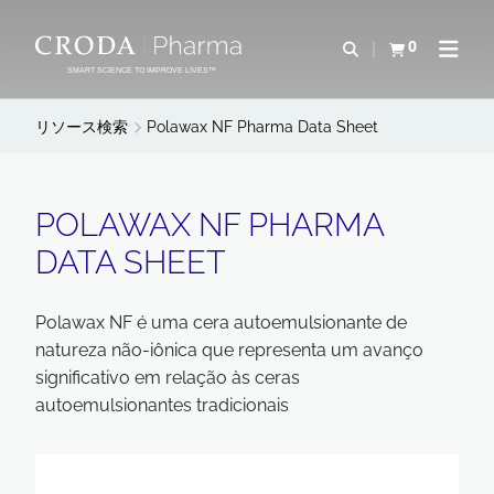
コ
メ
ン
ニ
0
検索を開く
カートを確認す
ナビゲ
テ
ュ
SMART SCIENCE TO IMPROVE LIVES™
ン
ー
ツ
を
リソース検索
Polawax NF Pharma Data Sheet
を
ス
ス
キ
キ
ッ
POLAWAX NF PHARMA
ッ
プ
DATA SHEET
プ
Polawax NF é uma cera autoemulsionante de
natureza não-iônica que representa um avanço
significativo em relação às ceras
autoemulsionantes tradicionais