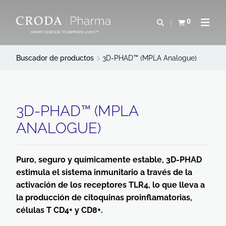
SALTAR
SALTAR
AL
AL
0
Abrir b&#250;s
Ver carrito
Abrir 
CONTENIDO
MENÚ
SMART SCIENCE TO IMPROVE LIVES™
Buscador de productos
3D-PHAD™ (MPLA Analogue)
3D-PHAD™ (MPLA
ANALOGUE)
Puro, seguro y químicamente estable, 3D-PHAD
estimula el sistema inmunitario a través de la
activación de los receptores TLR4, lo que lleva a
la producción de citoquinas proinflamatorias,
células T CD4+ y CD8+.