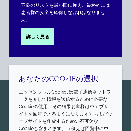
不良のリスクを最小限に抑え、最終的には
患者様の安全を確保しなければなりませ
ん。
詳しく見る
あなたのCOOKIEの選択
エッセンシャルCookiesは電子通信ネットワ
お問い合わせはこちら
ークを介して情報を送信するために必要な
Croda Pharmaは、ヒトおよび動物に適用する、医薬
Cookieの使用（その結果お客様はウェブサ
品賦形剤、ワクチンアジュバント、脂質送達システム
イトを回覧できるようになります）およびウ
の世界的リーダーです。我々の薬物送達プラットフォ
ェブサイトを作成するための不可欠な
ームの詳細をご覧ください。低分子送達、タンパク質
Cookieも含まれます。（例えば回覧中にウ