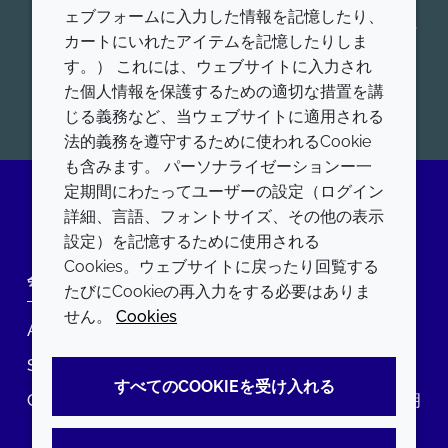
送達、核酸送達、アジュバントシステム、コンシュー
ェブフォームに入力した情報を記憶したり、
マーヘルスなど、ヒト用および動物用の各薬物送達プ
カートにいれたアイテムを記憶したりしま
ラットフォームにおける製品を、幅広く提供していま
す。） これには、ウェブサイトに入力され
す。
た個人情報を保護するための適切な措置を講
開始
じる義務など、当ウェブサイトに適用される
法的義務を遵守するために使われるCookie
も含みます。 パーソナライゼーションー一
定期間にわたってユーザーの設定（ログイン
詳細、言語、フォントサイズ、その他の表示
LinkedIn
設定）を記憶するために使用される
Cookies。ウェブサイトに戻ったり回覧する
会社
LEGAL
たびにCookieの再入力をする必要はありま
せん。
Cookies
Annual Report
利用規約
Sustainability Report
プライバシーポリシー
すべてのCOOKIEを受け入れる
Croda.com
アクセシビリティに関する声明
クッキーポリシー