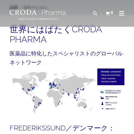
コ
メ
品質
ロケーション
ン
ニ
0
検索を開く
カートを確認す
ナビゲ
テ
ュ
SMART SCIENCE TO IMPROVE LIVES™
ン
ー
世界にはばたくCRODA
ツ
を
PHARMA
を
ス
ス
キ
医薬品に特化したスペシャリストのグローバル
キ
ッ
ネットワーク
ッ
プ
プ
FREDERIKSSUND／デンマーク：