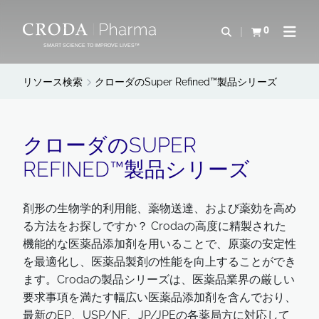
コ
メ
ン
ニ
0
検索を開く
カートを確認す
ナビゲ
テ
ュ
SMART SCIENCE TO IMPROVE LIVES™
ン
ー
ツ
を
リソース検索
クローダのSuper Refined™製品シリーズ
を
ス
ス
キ
キ
ッ
クローダのSUPER
ッ
プ
REFINED™製品シリーズ
プ
剤形の生物学的利用能、薬物送達、および薬効を高め
る方法をお探しですか？ Crodaの高度に精製された
機能的な医薬品添加剤を用いることで、原薬の安定性
を最適化し、医薬品製剤の性能を向上することができ
ます。Crodaの製品シリーズは、医薬品業界の厳しい
要求事項を満たす幅広い医薬品添加剤を含んでおり、
最新のEP、USP/NF、JP/JPEの各薬局方に対応して