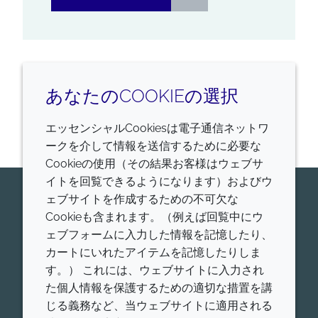
あなたのCOOKIEの選択
12
の
4
を表示しています
さらに表示する
エッセンシャルCookiesは電子通信ネットワ
ークを介して情報を送信するために必要な
Cookieの使用（その結果お客様はウェブサ
イトを回覧できるようになります）およびウ
今すぐ専門家にお問い合わせくだ
ェブサイトを作成するための不可欠な
Cookieも含まれます。（例えば回覧中にウ
さい
ェブフォームに入力した情報を記憶したり、
Croda Pharamaが世界的にリードする、ヒトおよび
カートにいれたアイテムを記憶したりしま
動物用医薬品添加剤、ワクチンアジュバント、高機能
す。） これには、ウェブサイトに入力され
脂質について、お問合せをお待ちしております。
た個人情報を保護するための適切な措置を講
開始
じる義務など、当ウェブサイトに適用される