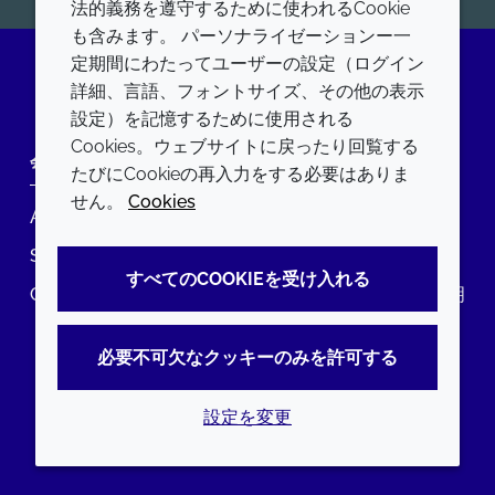
法的義務を遵守するために使われるCookie
も含みます。 パーソナライゼーションー一
定期間にわたってユーザーの設定（ログイン
詳細、言語、フォントサイズ、その他の表示
LinkedIn
設定）を記憶するために使用される
Cookies。ウェブサイトに戻ったり回覧する
会社
LEGAL
たびにCookieの再入力をする必要はありま
せん。
Cookies
Annual Report
利用規約
Sustainability Report
プライバシーポリシー
すべてのCOOKIEを受け入れる
Croda.com
アクセシビリティに関する声明
クッキーポリシー
必要不可欠なクッキーのみを許可する
設定を変更
© 2026 Croda International Plc