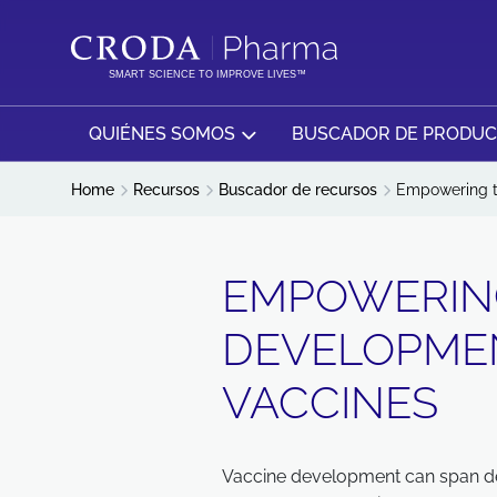
SALTAR
SALTAR
AL
AL
CONTENIDO
MENÚ
SMART SCIENCE TO IMPROVE LIVES™
QUIÉNES SOMOS
BUSCADOR DE PRODU
Home
Recursos
Buscador de recursos
Empowering t
EMPOWERIN
DEVELOPME
VACCINES
Vaccine development can span dec