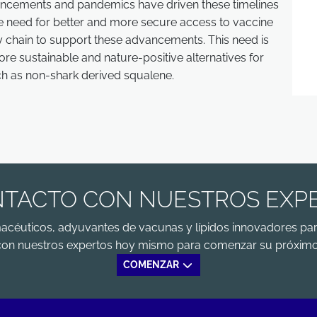
ancements and pandemics have driven these timelines
he need for better and more secure access to vaccine
y chain to support these advancements. This need is
more sustainable and nature-positive alternatives for
uch as non-shark derived squalene.
TACTO CON NUESTROS EXP
macéuticos, adyuvantes de vacunas y lípidos innovadores par
con nuestros expertos hoy mismo para comenzar su próximo
COMENZAR