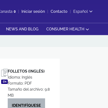
ir b&#250;squeda
Canasta
0
Iniciar sesión
Contacto
Español
Ver carrito
NEWS AND BLOG
CONSUMER HEALTH
FOLLETOS (INGLÉS)
Idioma: Inglés
EN
Formato: PDF
Tamaño del archivo: 9.8
MB
IDENTIFÍQUESE