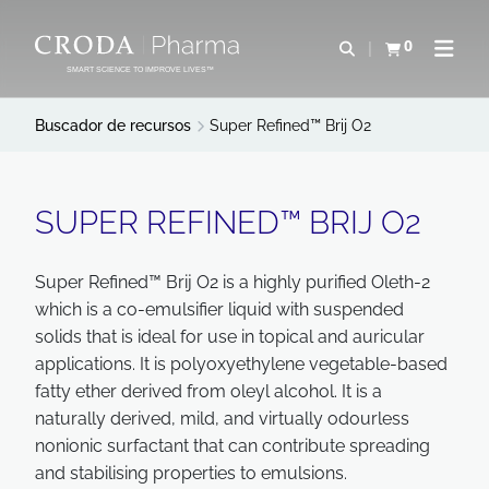
SALTAR
SALTAR
AL
AL
0
Abrir b&#250;s
Ver carrito
Abrir 
CONTENIDO
MENÚ
SMART SCIENCE TO IMPROVE LIVES™
Buscador de recursos
Super Refined™ Brij O2
SUPER REFINED™ BRIJ O2
Super Refined™ Brij O2 is a highly purified Oleth-2
which is a co-emulsifier liquid with suspended
solids that is ideal for use in topical and auricular
applications. It is polyoxyethylene vegetable-based
fatty ether derived from oleyl alcohol. It is a
naturally derived, mild, and virtually odourless
nonionic surfactant that can contribute spreading
and stabilising properties to emulsions.