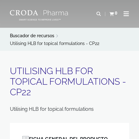
SALTAR
SALTAR
AL
AL
0
Abrir b&#250;s
Ver carrito
Abrir 
CONTENIDO
MENÚ
SMART SCIENCE TO IMPROVE LIVES™
Buscador de recursos
Utilising HLB for topical formulations - CP22
UTILISING HLB FOR
TOPICAL FORMULATIONS -
CP22
Utilising HLB for topical formulations