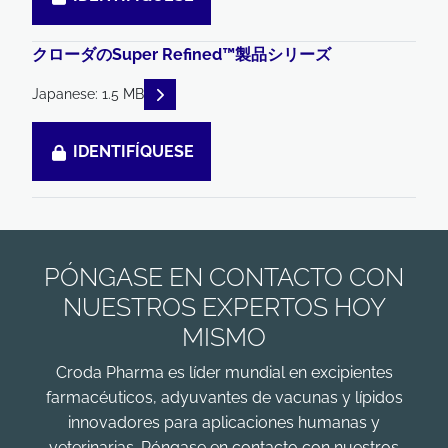
クローダのSuper Refined™製品シリーズ
READ DESCRIPTIONS
Japanese: 1.5 MB
IDENTIFÍQUESE
PÓNGASE EN CONTACTO CON
NUESTROS EXPERTOS HOY
MISMO
Croda Pharma es líder mundial en excipientes
farmacéuticos, adyuvantes de vacunas y lípidos
innovadores para aplicaciones humanas y
veterinarias. Póngase en contacto con nuestros