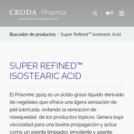
SALTAR
SALTAR
AL
AL
0
Abrir b&#250;s
Ver carrito
Abrir 
CONTENIDO
MENÚ
SMART SCIENCE TO IMPROVE LIVES™
Buscador de productos
Super Refined™ Isostearic Acid
SUPER REFINED™
ISOSTEARIC ACID
El Prisorine 3505 es un ácido graso líquido derivado
de vegetales que ofrece una ligera sensación de
piel lubricada, evitando la sensacion de
resequedad de los productos tópicos. Genera baja
viscosidad para una buena propagación y actúa
como un agente limpiador, emoliente y agente