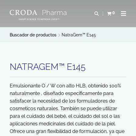
SALTAR
SALTAR
AL
AL
0
Abrir b&#250;s
Ver carrito
Abrir 
CONTENIDO
MENÚ
SMART SCIENCE TO IMPROVE LIVES™
Buscador de productos
NatraGem™ E145
NATRAGEM™ E145
Emulsionante O / W con alto HLB, obtenido 100%
naturalmente , diseñado específicamente para
satisfacer la necesidad de los formuladores de
cosmeticos naturales. También se puede utilizar
para el cuidado del bebé, el cuidado del sol o las
aplicaciones medicinales del cuidado de la piel.
Ofrece una gran flexibilidad de formulación, ya que