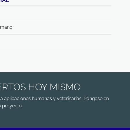
IAL
humano
ERTOS HOY MISMO
a aplicaciones humanas y veterinarias. Póngase en
 proyecto.