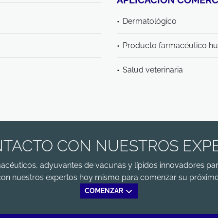
APLICACIÓN COMERC
Dermatológico
Producto farmacéutico 
Salud veterinaria
TACTO CON NUESTROS EXP
macéuticos, adyuvantes de vacunas y lípidos innovadores par
con nuestros expertos hoy mismo para comenzar su próximo
COMENZAR