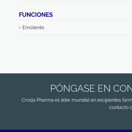
FUNCIONES
Emoliente
PÓNGASE EN CON
Croda Pharma es líder mundial en excipientes far
contacto 