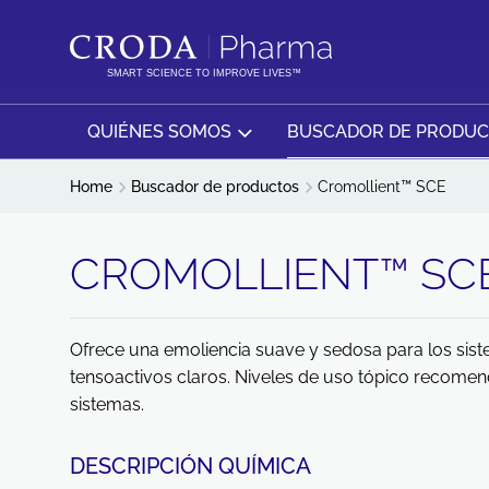
SALTAR
SALTAR
AL
AL
CONTENIDO
MENÚ
SMART SCIENCE TO IMPROVE LIVES™
QUIÉNES SOMOS
BUSCADOR DE PRODU
Home
Buscador de productos
Cromollient™ SCE
CROMOLLIENT™ SC
Ofrece una emoliencia suave y sedosa para los sis
tensoactivos claros. Niveles de uso tópico recomen
sistemas.
DESCRIPCIÓN QUÍMICA