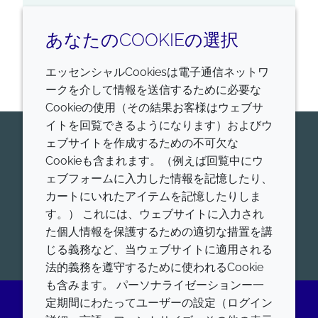
あなたのCOOKIEの選択
1
の
1
を表示しています
エッセンシャルCookiesは電子通信ネットワ
ークを介して情報を送信するために必要な
Cookieの使用（その結果お客様はウェブサ
イトを回覧できるようになります）およびウ
今すぐ専門家にお問い合わせくだ
ェブサイトを作成するための不可欠な
Cookieも含まれます。（例えば回覧中にウ
さい
ェブフォームに入力した情報を記憶したり、
Croda Pharamaが世界的にリードする、ヒトおよび
カートにいれたアイテムを記憶したりしま
動物用医薬品添加剤、ワクチンアジュバント、高機能
す。） これには、ウェブサイトに入力され
脂質について、お問合せをお待ちしております。
た個人情報を保護するための適切な措置を講
開始
じる義務など、当ウェブサイトに適用される
法的義務を遵守するために使われるCookie
も含みます。 パーソナライゼーションー一
定期間にわたってユーザーの設定（ログイン