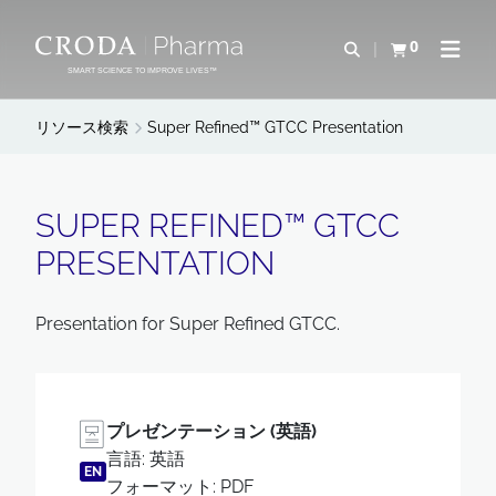
コ
メ
ン
ニ
0
検索を開く
カートを確認す
ナビゲ
テ
ュ
SMART SCIENCE TO IMPROVE LIVES™
ン
ー
ツ
を
リソース検索
Super Refined™ GTCC Presentation
を
ス
ス
キ
キ
ッ
SUPER REFINED™ GTCC
ッ
プ
PRESENTATION
プ
Presentation for Super Refined GTCC.
プレゼンテーション (英語)
言語: 英語
EN
フォーマット: PDF