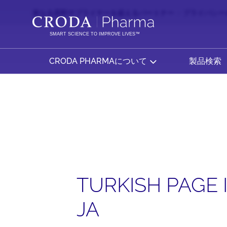
コ
メ
単なる原料サプライヤーを超えるパートナー
プライバシー
ン
ニ
テ
ュ
SMART SCIENCE TO IMPROVE LIVES™
ン
ー
ツ
を
CRODA PHARMAについて
製品検索
を
ス
ス
キ
キ
ッ
ッ
プ
プ
TURKISH PAGE 
JA