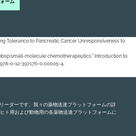
ォーム
eaking Tolerance to Pancreatic Cancer Unresponsiveness to
&nbsp;small-molecule chemotherapeutics,” Introduction to
978-0-12-397176-0.00005-4.
界的リーダーです。我々の薬物送達プラットフォームの詳
ヒト用および動物用の各薬物送達プラットフォームに