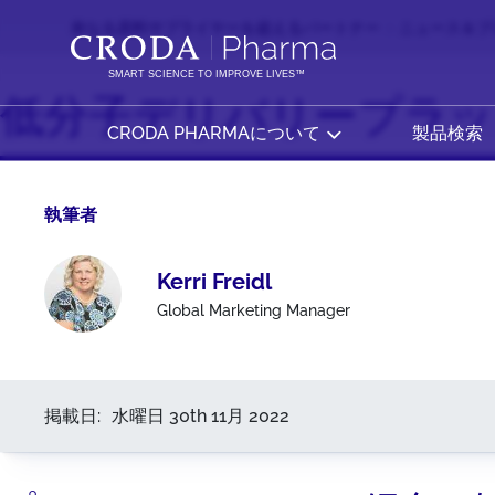
コ
メ
単なる原料サプライヤーを超えるパートナー
ニュース＆ブ
ン
ニ
テ
ュ
SMART SCIENCE TO IMPROVE LIVES™
ン
ー
低分子デリバリープラッ
ツ
を
CRODA PHARMAについて
製品検索
を
ス
ス
キ
キ
ッ
執筆者
ッ
プ
プ
Kerri Freidl
Global Marketing Manager
掲載日:
水曜日 30th 11月 2022