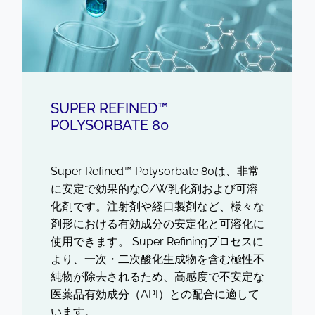
SUPER REFINED™
POLYSORBATE 80
Super Refined™ Polysorbate 80は、非常
に安定で効果的なO/W乳化剤および可溶
化剤です。注射剤や経口製剤など、様々な
剤形における有効成分の安定化と可溶化に
使用できます。 Super Refiningプロセスに
より、一次・二次酸化生成物を含む極性不
純物が除去されるため、高感度で不安定な
医薬品有効成分（API）との配合に適して
います。