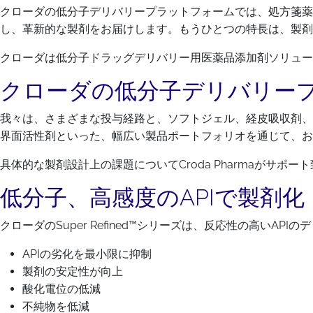
クローダの低分子デリバリープラットフォームでは、処方箋薬
し、革新的な製剤をお届けします。もうひとつの特長は、製剤
クローダは低分子ドラッグデリバリー用医薬品添加剤ソリュー
クローダの低分子デリバリー
我々は、さまざまな投与経路と、ソフトジェル、経皮吸収剤、
界面活性剤といった、幅広い製品ポートフォリオを通じて、お
具体的な製剤設計上の課題についてCroda Pharmaがサポー
低分子、高感度のAPIで製剤化
クローダのSuper Refined™シリーズは、反応性の高いA
APIの劣化を最小限に抑制
製剤の安定性が向上
酸化電位の低減
不純物を低減