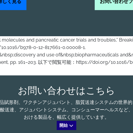
詳しく見る
お問い合わせフ
mall molecules and pancreatic cancer trials and troubles,” Br
0.1016/b978-0-12-817661-0.00008-1.
p;the&nbsp;discovery and use of&nbsp;biopharmaceuticals and
opment, pp. 161–203. 以下で閲覧可能：https://doi.org/10.1016/b
お問い合わせはこちら
る、医薬品賦形剤、ワクチンアジュバント、脂質送達システムの世
酸送達、アジュバントシステム、コンシューマーヘルスなど、
おける製品を、幅広く提供しています。
開始