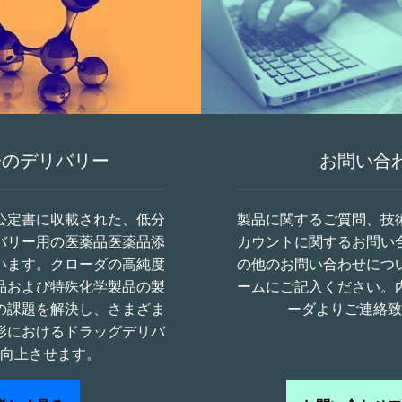
子のデリバリー
お問い合
公定書に収載された、低分
製品に関するご質問、技
バリー用の医薬品医薬品添
カウントに関するお問い
います。クローダの高純度
の他のお問い合わせにつ
品および特殊化学製品の製
ームにご記入ください。
の課題を解決し、さまざま
ーダよりご連絡致
形におけるドラッグデリバ
向上させます。