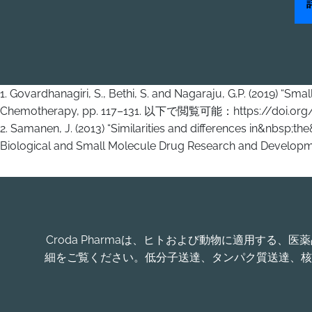
1. Govardhanagiri, S., Bethi, S. and Nagaraju, G.P. (2019) “S
Chemotherapy, pp. 117–131. 以下で閲覧可能：https://doi.org/1
2. Samanen, J. (2013) “Similarities and differences in&nbs
Biological and Small Molecule Drug Research and Devel
Croda Pharmaは、ヒトおよび動物に適用す
細をご覧ください。低分子送達、タンパク質送達、核