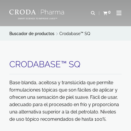
SALTAR
SALTAR
AL
AL
0
Abrir b&#250;s
Ver carrito
Abrir 
CONTENIDO
MENÚ
SMART SCIENCE TO IMPROVE LIVES™
Buscador de productos
Crodabase™ SQ
CRODABASE™ SQ
Base blanda, aceitosa y translúcida que permite
formulaciones tópicas que son fáciles de aplicar y
ofrecen una sensación de piel suave. Fácil de usar,
adecuado para el procesado en frío y proporciona
una alternativa superior a la del petrolato. Niveles
de uso tópico recomendados de hasta 100%.