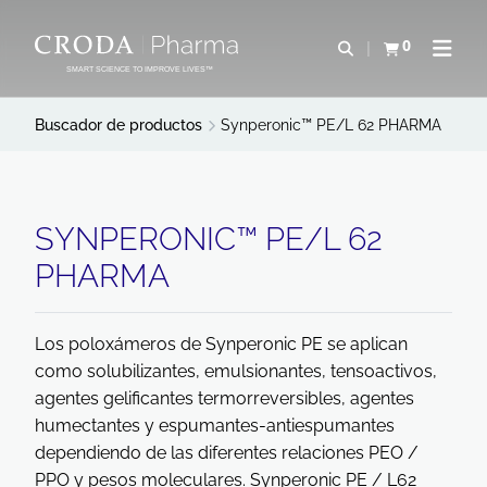
SALTAR
SALTAR
AL
AL
0
Abrir b&#250;s
Ver carrito
Abrir 
CONTENIDO
MENÚ
SMART SCIENCE TO IMPROVE LIVES™
Buscador de productos
Synperonic™ PE/L 62 PHARMA
SYNPERONIC™ PE/L 62
PHARMA
Los poloxámeros de Synperonic PE se aplican
como solubilizantes, emulsionantes, tensoactivos,
agentes gelificantes termorreversibles, agentes
humectantes y espumantes-antiespumantes
dependiendo de las diferentes relaciones PEO /
PPO y pesos moleculares. Synperonic PE / L62