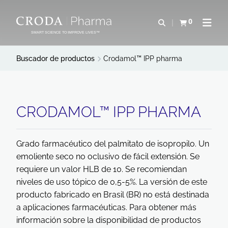
SALTAR
SALTAR
AL
AL
0
Abrir b&#250;s
Ver carrito
Abrir 
CONTENIDO
MENÚ
SMART SCIENCE TO IMPROVE LIVES™
Buscador de productos
Crodamol™ IPP pharma
CRODAMOL™ IPP PHARMA
Grado farmacéutico del palmitato de isopropilo. Un
emoliente seco no oclusivo de fácil extensión. Se
requiere un valor HLB de 10. Se recomiendan
niveles de uso tópico de 0,5-5%. La versión de este
producto fabricado en Brasil (BR) no está destinada
a aplicaciones farmacéuticas. Para obtener más
información sobre la disponibilidad de productos