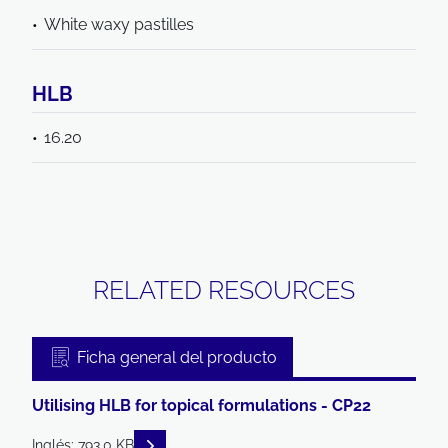
White waxy pastilles
HLB
16.20
RELATED RESOURCES
Ficha general del producto
Utilising HLB for topical formulations - CP22
READ DESCRIPTIONS
Inglés: 793.0 KB