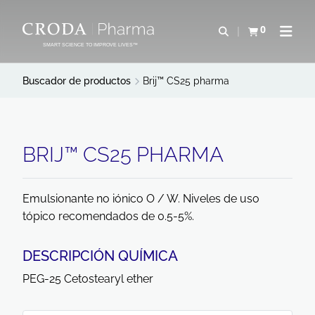
SALTAR
SALTAR
AL
AL
0
Abrir b&#250;s
Ver carrito
Abrir 
CONTENIDO
MENÚ
SMART SCIENCE TO IMPROVE LIVES™
Buscador de productos
Brij™ CS25 pharma
BRIJ™ CS25 PHARMA
Emulsionante no iónico O / W. Niveles de uso
tópico recomendados de 0.5-5%.
DESCRIPCIÓN QUÍMICA
PEG-25 Cetostearyl ether