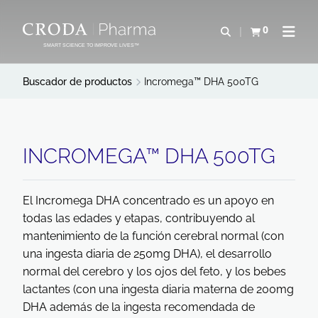
SALTAR
SALTAR
AL
AL
0
Abrir b&#250;s
Ver carrito
Abrir 
CONTENIDO
MENÚ
SMART SCIENCE TO IMPROVE LIVES™
Buscador de productos
Incromega™ DHA 500TG
INCROMEGA™ DHA 500TG
El Incromega DHA concentrado es un apoyo en
todas las edades y etapas, contribuyendo al
mantenimiento de la función cerebral normal (con
una ingesta diaria de 250mg DHA), el desarrollo
normal del cerebro y los ojos del feto, y los bebes
lactantes (con una ingesta diaria materna de 200mg
DHA además de la ingesta recomendada de