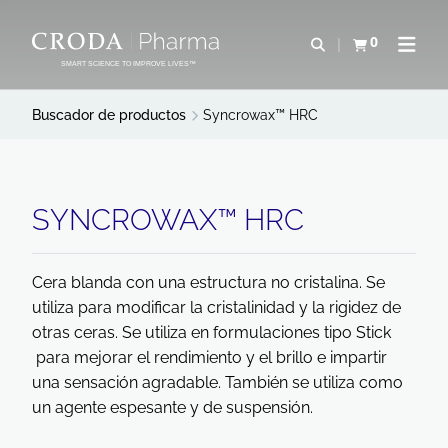
SALTAR
SALTAR
AL
AL
0
Abrir b&#250;s
Ver carrito
Abrir 
CONTENIDO
MENÚ
SMART SCIENCE TO IMPROVE LIVES™
Buscador de productos
Syncrowax™ HRC
SYNCROWAX™ HRC
Cera blanda con una estructura no cristalina. Se
utiliza para modificar la cristalinidad y la rigidez de
otras ceras. Se utiliza en formulaciones tipo Stick
para mejorar el rendimiento y el brillo e impartir
una sensación agradable. También se utiliza como
un agente espesante y de suspensión.