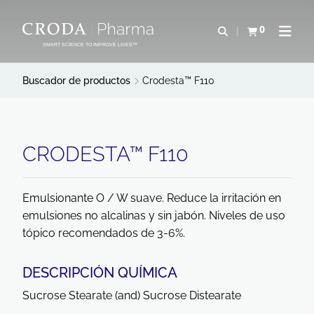
SALTAR
SALTAR
AL
AL
0
Abrir b&#250;s
Ver carrito
Abrir 
CONTENIDO
MENÚ
SMART SCIENCE TO IMPROVE LIVES™
Buscador de productos
Crodesta™ F110
CRODESTA™ F110
Emulsionante O / W suave. Reduce la irritación en
emulsiones no alcalinas y sin jabón. Niveles de uso
tópico recomendados de 3-6%.
DESCRIPCIÓN QUÍMICA
Sucrose Stearate (and) Sucrose Distearate