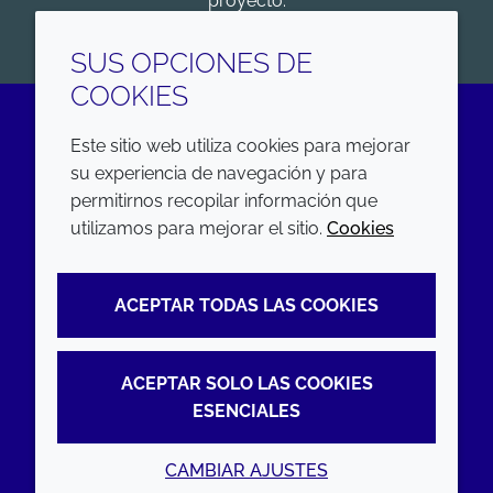
proyecto.
COMENZAR
SUS OPCIONES DE
COOKIES
Este sitio web utiliza cookies para mejorar
LinkedIn
su experiencia de navegación y para
permitirnos recopilar información que
EMPRESA
LEGAL
utilizamos para mejorar el sitio.
Cookies
Annual Report
Terms and conditions
ACEPTAR TODAS LAS COOKIES
Sustainability Report
Privacy policy
Croda.com
Accessibility
ACEPTAR SOLO LAS COOKIES
Cookie policy
ESENCIALES
CAMBIAR AJUSTES
© 2026 Croda International Plc