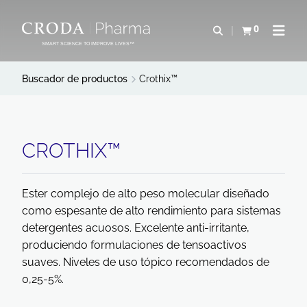
SALTAR
SALTAR
AL
AL
0
Abrir b&#250;s
Ver carrito
Abrir 
CONTENIDO
MENÚ
SMART SCIENCE TO IMPROVE LIVES™
Buscador de productos
Crothix™
CROTHIX™
Ester complejo de alto peso molecular diseñado
como espesante de alto rendimiento para sistemas
detergentes acuosos. Excelente anti-irritante,
produciendo formulaciones de tensoactivos
suaves. Niveles de uso tópico recomendados de
0,25-5%.