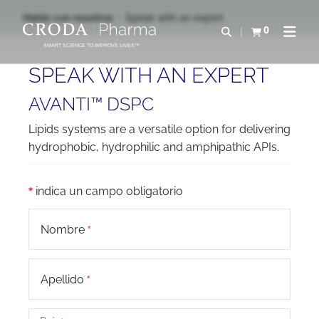
SALTAR
SALTAR
Hable con nosotros
Speak with an expert
AL
AL
0
Abrir b&#250;s
Ver carrito
Abrir 
CONTENIDO
MENÚ
SMART SCIENCE TO IMPROVE LIVES™
SPEAK WITH AN EXPERT
AVANTI™ DSPC
Lipids systems are a versatile option for delivering
hydrophobic, hydrophilic and amphipathic APIs.
indica un campo obligatorio
Nombre
Apellido