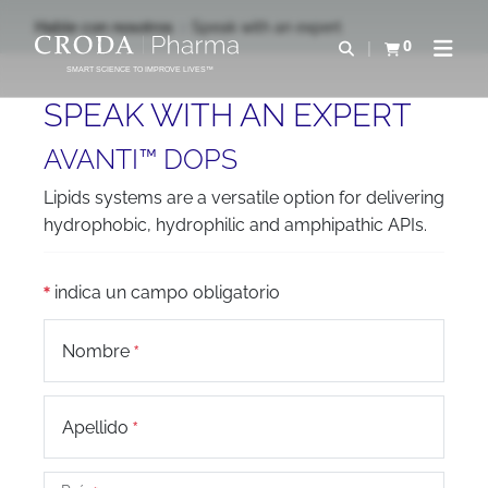
SALTAR
SALTAR
Hable con nosotros
Speak with an expert
AL
AL
0
Abrir b&#250;s
Ver carrito
Abrir 
CONTENIDO
MENÚ
SMART SCIENCE TO IMPROVE LIVES™
SPEAK WITH AN EXPERT
AVANTI™ DOPS
Lipids systems are a versatile option for delivering
hydrophobic, hydrophilic and amphipathic APIs.
indica un campo obligatorio
Nombre
Apellido