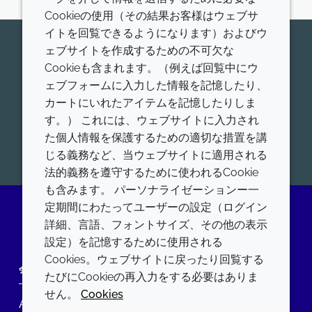
Cookieの使用（その結果お客様はウェブサ
イトを回覧できるようになります）およびウ
今すぐ専門家にお問い合わせくだ
ェブサイトを作成するための不可欠な
Cookieも含まれます。（例えば回覧中にウ
さい
ェブフォームに入力した情報を記憶したり、
Croda Pharamaが世界的にリードする、ヒトおよび
カートにいれたアイテムを記憶したりしま
動物用医薬品添加剤、ワクチンアジュバント、高機能
す。） これには、ウェブサイトに入力され
脂質について、お問合せをお待ちしております。
た個人情報を保護するための適切な措置を講
開始
じる義務など、当ウェブサイトに適用される
法的義務を遵守するために使われるCookie
も含みます。 パーソナライゼーションー一
定期間にわたってユーザーの設定（ログイン
詳細、言語、フォントサイズ、その他の表示
LinkedIn
設定）を記憶するために使用される
Cookies。ウェブサイトに戻ったり回覧する
会社
LEGAL
たびにCookieの再入力をする必要はありま
せん。
Cookies
Annual Report
利用規約