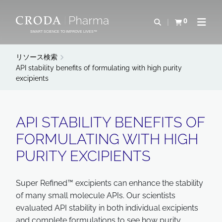
コ
メ
ン
ニ
0
検索を開く
カートを確認す
ナビゲ
テ
ュ
SMART SCIENCE TO IMPROVE LIVES™
ン
ー
ツ
を
リソース検索
を
ス
API stability benefits of formulating with high purity
excipients
ス
キ
キ
ッ
ッ
プ
プ
API STABILITY BENEFITS OF
FORMULATING WITH HIGH
PURITY EXCIPIENTS
Super Refined™ excipients can enhance the stability
of many small molecule APIs. Our scientists
evaluated API stability in both individual excipients
and complete formulations to see how purity