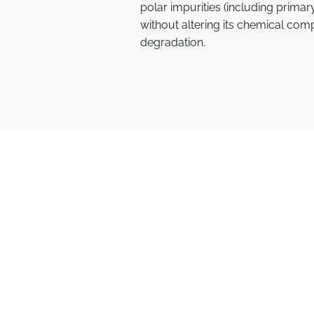
polar impurities (including prima
without altering its chemical comp
degradation.