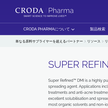
コ
メ
ン
ニ
テ
ュ
SMART SCIENCE TO IMPROVE LIVES™
ン
ー
ツ
を
CRODA PHARMAについて
製品検索
を
ス
ス
キ
単なる原料サプライヤーを超えるパートナー
リソース
リ
キ
ッ
ッ
プ
プ
SUPER REFI
Super Refined™ DMI is a highly pu
spreading agent. Applications inc
treatments and anti-acne treatmen
excellent solubilisation and spread
most organic solvents and non-i