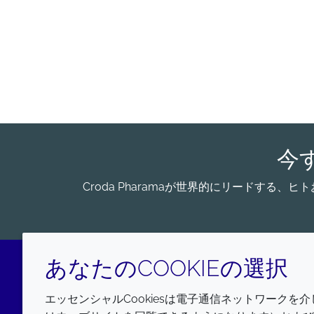
今
Croda Pharamaが世界的にリードす
あなたのCOOKIEの選択
LinkedIn
エッセンシャルCookiesは電子通信ネットワークを