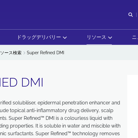
検
ドラッグデリバリー
リソース
ニ
ソース検索
Super Refined DMI
NED DMI
rified solubiliser, epidermal penetration enhancer and
lude topical anti-inflammatory drug delivery, scalp
ts. Super Refined™ DMI is a colourless liquid with
ing properties. It is soluble in water and miscible with
onic surfactants. Super Refined™ technology removes